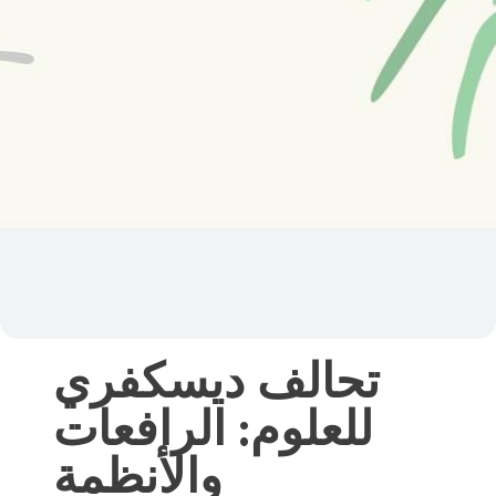
تحالف ديسكفري
للعلوم: الرافعات
والأنظمة