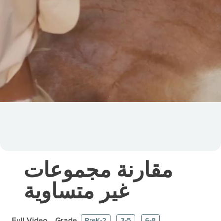
مقارنة مجموعات
غير متساوية
Full Video
Grade
PreK-2
3-5
6-8